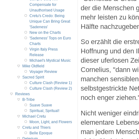
Compensate for
der die Menschen g
Unauthorised Usage
mehr leisten zu kö
Cretu's Credo: Being
Unique Can Bring Great
Hälfte nachzugeben,
'Sadeness'
New on the Charts
'Sadeness' Tops on Euro
So erzählt die erst
Charts
Hoffnung und den Il
Virgin Italy Press
Release
dieser uferlosen Ze
Michael's Mystical Music
Mike Oldfield
Cornelius, "dann w
Voyager Review
manchen sensiblen
Sacred Spirit
Culture Clash (Review 1)
selbstgestrickte Ne
Culture Clash (Review 2)
Reviews
noch enger ziehen.
B-Tribe
Suave Suave
Spiritual, Spritual!
Nicht weniger eindr
Michael Cretu
elementare Lebensqu
Moon, Light, and Flowers
Cretu and Thiers
man jedem Menschen
Belle Epoque
Delerium