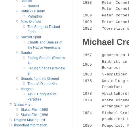
Nomad
1988
Peter Corne
Nomad
Peter Corne
Patrick O'Hearn
1989
Peter Corne
Metaphor
Mike Oldfield
1990
Peter Corne
The Songs of Distant
1992
"Cornelius 
Earth
Sacred Spirit
Michael Cr
Chants and Dances of
the Native Americans
Sandra
1957
geboren am 
Fading Shades (Review
Eintritt in
1)
1965
Bukarest
Fading Shades (Review
2)
1968
5-monatiger
Sounds from the Ground
1975
Umsiedlung 
Three A.D. and Kin
Frankfurt
Vangelis
1978
Abschlußprü
1492: Conquest of
Paradise
1979
erste eigen
Status File
Arrangeur u
Status File - 1998
1984
Michael Cre
Status File - 1996
produziert 
Enigma Mailing List
Important Information
1985
Komponist, 