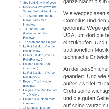
ganze Nacht bis in
Spotlight: Gravity of Love
Reviews & Previews: The
Screen Behind the Mirror
Wie weggeblasen sc
The Screen Behind the
Cornelius und den 
Mirror Syndicated
Interview
getrennte Wege geh
TNT for the Brain
(Collection of Short
USA, um dort die he
Reviews)
einzukaufen. Und C
The Man and the Enigma
Le Roi Est Mort, Vive Le
traditionellen Musi
Roi! (Review 1)
Le Roi Est Mort, Vive Le
technische Entwickl
Roi! (Review 2)
Enigma Online Chat
An der persönliche
(Transcript)
Le Roi Est Mort, Vive Le
geändert. Und wie 
Roi! (Review 3)
Beyond The Invisible
außer Zweifel: "Pet
(Review)
Cretu seine wichtig
Enigma: The Man Behind
The Mystery
und die guten Seite
Enigma 3: Austrian radio
interview
auf seine Wurzeln un
15 Minutes - Michael