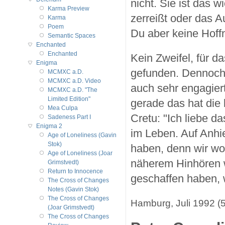
nicht. Sie ist das
Karma Preview
zerreißt oder das A
Karma
Poem
Du aber keine Hoffn
Semantic Spaces
Enchanted
Enchanted
Kein Zweifel, für 
Enigma
gefunden. Dennoch b
MCMXC a.D.
MCMXC a.D. Video
auch sehr engagier
MCMXC a.D. "The
Limited Edition"
gerade das hat die
Mea Culpa
Cretu: "Ich liebe d
Sadeness Part I
Enigma 2
im Leben. Auf Anhi
Age of Loneliness (Gavin
Stok)
haben, denn wir wol
Age of Loneliness (Joar
näherem Hinhören 
Grimstvedt)
Return to Innocence
geschaffen haben, w
The Cross of Changes
Notes (Gavin Stok)
The Cross of Changes
Hamburg, Juli 1992 (
(Joar Grimstvedt)
The Cross of Changes