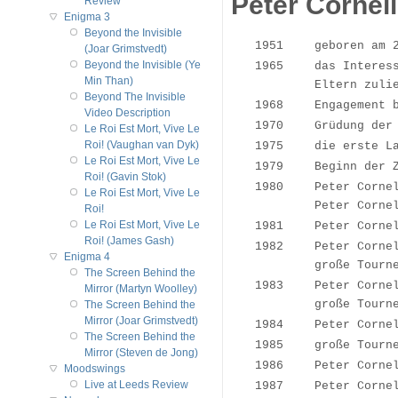
Peter Cornel
Review
Enigma 3
Beyond the Invisible
1951
geboren am 
(Joar Grimstvedt)
Beyond the Invisible (Ye
1965
das Interes
Min Than)
Eltern zuli
Beyond The Invisible
1968
Engagement 
Video Description
1970
Grüdung der
Le Roi Est Mort, Vive Le
Roi! (Vaughan van Dyk)
1975
die erste L
Le Roi Est Mort, Vive Le
1979
Beginn der 
Roi! (Gavin Stok)
1980
Peter Corne
Le Roi Est Mort, Vive Le
Peter Corne
Roi!
Le Roi Est Mort, Vive Le
1981
Peter Corne
Roi! (James Gash)
1982
Peter Corne
Enigma 4
große Tourn
The Screen Behind the
1983
Peter Corne
Mirror (Martyn Woolley)
große Tourn
The Screen Behind the
Mirror (Joar Grimstvedt)
1984
Peter Corne
The Screen Behind the
1985
große Tourn
Mirror (Steven de Jong)
1986
Peter Corne
Moodswings
Live at Leeds Review
1987
Peter Corne