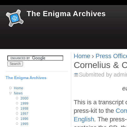
Jum
The Enigma Archives
Home
›
Press Offic
You are here
Cornelius & C
Submitted by
admi
The Enigma Archives
e
Home
News
2000
This is a transcrip
1999
1998
press-kit to the
Corn
1997
English
. The press-
1996
1995