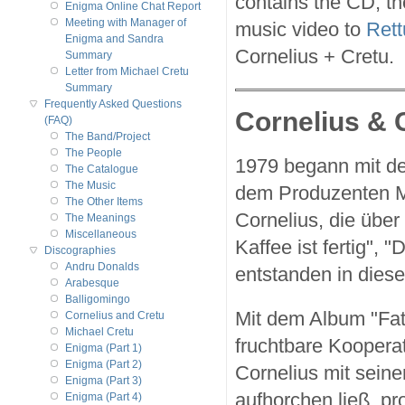
contains the CD, th
Enigma Online Chat Report
Meeting with Manager of
music video to
Rett
Enigma and Sandra
Cornelius + Cretu.
Summary
Letter from Michael Cretu
Summary
Frequently Asked Questions
Cornelius & 
(FAQ)
The Band/Project
The People
1979 begann mit de
The Catalogue
The Music
dem Produzenten M
The Other Items
Cornelius, die über 
The Meanings
Miscellaneous
Kaffee ist fertig", "
Discographies
Andru Donalds
entstanden in dieser
Arabesque
Balligomingo
Mit dem Album "Fat
Cornelius and Cretu
Michael Cretu
fruchtbare Kooperat
Enigma (Part 1)
Enigma (Part 2)
Cornelius mit sein
Enigma (Part 3)
aufhorchen ließ, p
Enigma (Part 4)