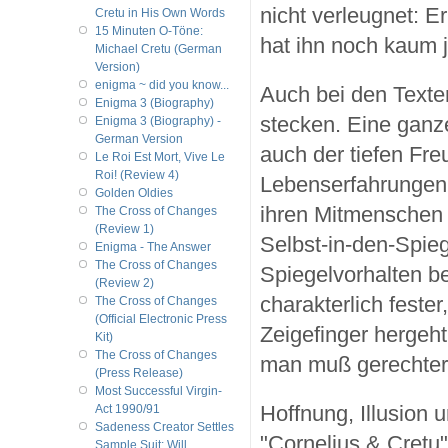
nicht verleugnet: Er
Cretu in His Own Words
15 Minuten O-Töne:
hat ihn noch kaum 
Michael Cretu (German
Version)
enigma ~ did you know...
Auch bei den Texten
Enigma 3 (Biography)
stecken. Eine ganz
Enigma 3 (Biography) -
German Version
auch der tiefen Fre
Le Roi Est Mort, Vive Le
Roi! (Review 4)
Lebenserfahrungen 
Golden Oldies
ihren Mitmenschen e
The Cross of Changes
(Review 1)
Selbst-in-den-Spiege
Enigma - The Answer
The Cross of Changes
Spiegelvorhalten be
(Review 2)
charakterlich feste
The Cross of Changes
(Official Electronic Press
Zeigefinger hergeht
Kit)
The Cross of Changes
man muß gerechterw
(Press Release)
Most Successful Virgin-
Hoffnung, Illusion
Act 1990/91
Sadeness Creator Settles
"Cornelius & Cretu"
Sample Suit; Will