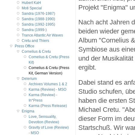
Hubert KaH
Projekt "Enigma" un
Moti Special
Sandra (1976-1987)
Sandra (1988-1990)
Nach acht Jahren d
Sandra (1992-1995)
beiden wieder geme
Sandra (1999-)
Trance Atlantic Air Waves
Album "Cornelius &
Cretu and Thiers
Press Office
Symbiose aus einer
Cornelius & Cretu
und der Musikalität
Cornelius & Cretu (Press
Kit)
ergibt.
Cornelius & Cretu (Press
Kit, German Version)
Delerium
Dabei stand es anfa
Archives Volumes 1 & 2
Studio schufen, übe
Karma (Review) - MSO
Karma (Review) -
haben die ersten St
In*Press
Karma (Press Release)
Michael Cretu. "Abe
Enigma
dieser Form im deu
Love, Sensuality,
Devotion (Review)
Startschuß. Wir war
Gravity of Love (Review)
- MSO